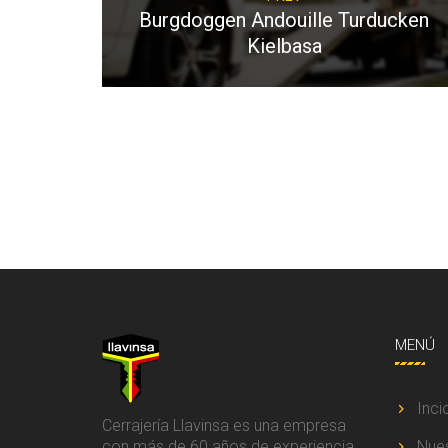
Burgdoggen Andouille Turducken
Kielbasa
MENÚ
Inci
Cerrajería Llavinsa es una empresa
con más de 60 años de experiencia,
Nue