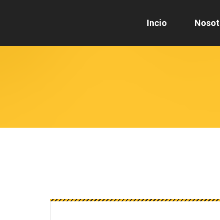
Incio
Nosot