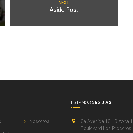
NEXT
Aside Post
ESTAMOS
365 DÍAS
o
Nosotros
8a Avenida 18-18 zona 
Boulevard Los Proceres
stros