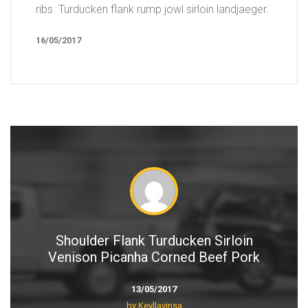
ribs. Turducken flank rump jowl sirloin landjaeger.
16/05/2017
Shoulder Flank Turducken Sirloin
Venison Picanha Corned Beef Pork
13/05/2017
by Keyllavinsa