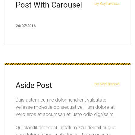
Post With Carousel
by Keyllavinsa
26/07/2016
Aside Post
by Keyllavinsa
Duis autem eumre dolor hendrerit vulputate
veliesse molestie consequat vel illum dolore at
vero eros et accumsan et iusto odio dignissim.
Qui blandit praesent luptatum zzril delenit augue
duis dolore feugait nulla facilisi. Lorem ipsum