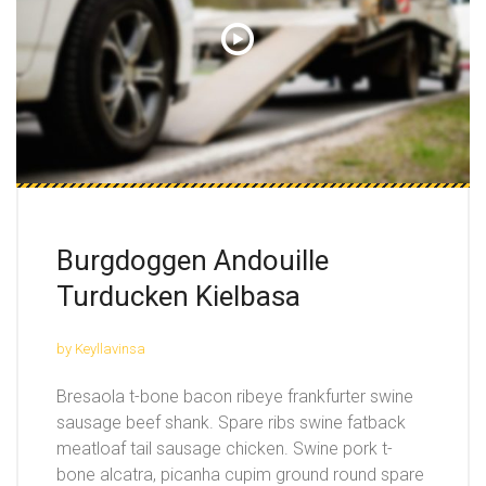
Burgdoggen Andouille
Turducken Kielbasa
by Keyllavinsa
Bresaola t-bone bacon ribeye frankfurter swine
sausage beef shank. Spare ribs swine fatback
meatloaf tail sausage chicken. Swine pork t-
bone alcatra, picanha cupim ground round spare