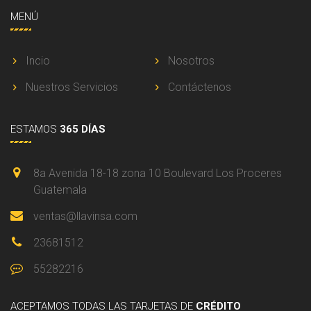
MENÚ
Incio
Nosotros
Nuestros Servicios
Contáctenos
ESTAMOS
365 DÍAS
8a Avenida 18-18 zona 10 Boulevard Los Proceres
Guatemala
ventas@llavinsa.com
23681512
55282216
ACEPTAMOS
TODAS LAS TARJETAS DE
CRÉDITO