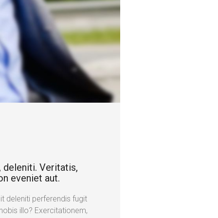
deleniti. Veritatis,
on eveniet aut.
 deleniti perferendis fugit
obis illo? Exercitationem,