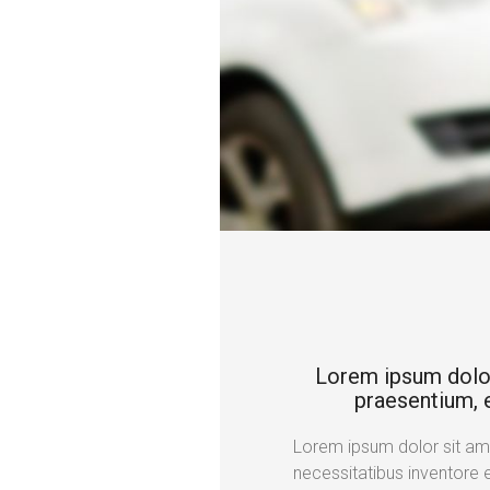
Lorem ipsum dolor s
praesentium, e
Lorem ipsum dolor sit amet
necessitatibus inventore 