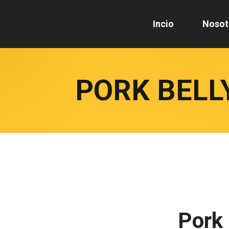
Incio
Nosot
PORK BELL
Pork 