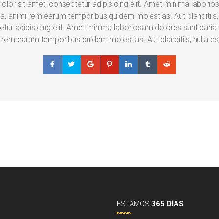
lor sit amet, consectetur adipisicing elit. Amet minima laborios
a, animi rem earum temporibus quidem molestias. Aut blanditiis
etur adipisicing elit. Amet minima laboriosam dolores sunt paria
i rem earum temporibus quidem molestias. Aut blanditiis, nulla 
ESTAMOS
365 DÍAS