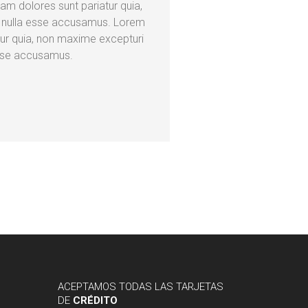
am dolores sunt pariatur quia,
, nulla esse accusamus. Lorem
tur quia, non maxime excepturi
esse accusamus.
ACEPTAMOS
TODAS LAS TARJETAS
DE
CRÉDITO