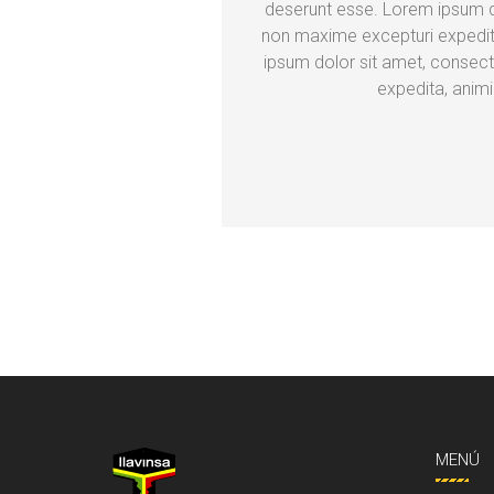
deserunt esse. Lorem ipsum do
non maxime excepturi expedit
ipsum dolor sit amet, consect
expedita, anim
MENÚ