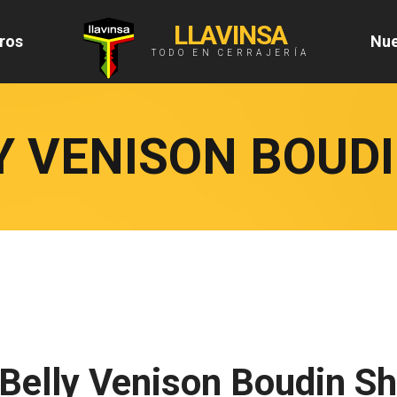
LLAVINSA
ros
Nue
TODO EN CERRAJERÍA
Y VENISON BOUD
Belly Venison Boudin S