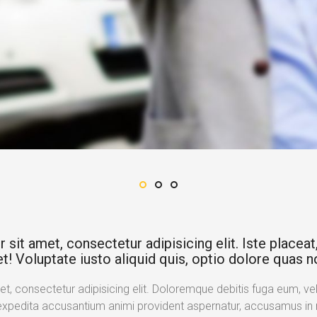
it amet, consectetur adipisicing elit. Iste placeat, 
t! Voluptate iusto aliquid quis, optio dolore quas n
, consectetur adipisicing elit. Doloremque debitis fuga eum, velit
expedita accusantium animi provident aspernatur, accusamus in n